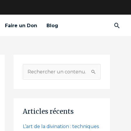
Rech
Faire un Don
Blog
R
e
c
h
Articles récents
e
r
L’art de la divination : techniques
c