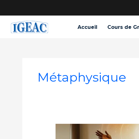
Aller
au
contenu
Accueil
Cours de G
Métaphysique
Juil
31
Yoga
2025
du