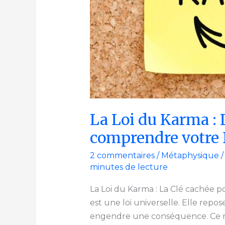
pour
comprendre
votre
Destin
La Loi du Karma : 
comprendre votre 
2 commentaires
/
Métaphysique
/
minutes de lecture
La Loi du Karma : La Clé cachée 
est une loi universelle. Elle repos
engendre une conséquence. Ce mé