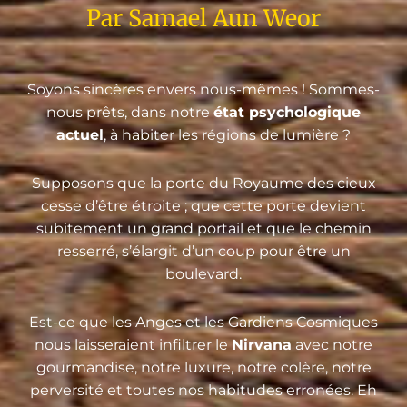
Par Samael Aun Weor
Soyons sincères envers nous-mêmes ! Sommes-
nous prêts, dans notre
état psychologique
actuel
, à habiter les régions de lumière ?
Supposons que la porte du Royaume des cieux
cesse d’être étroite ; que cette porte devient
subitement un grand portail et que le chemin
resserré, s’élargit d’un coup pour être un
boulevard.
Est-ce que les Anges et les Gardiens Cosmiques
nous laisseraient infiltrer le
Nirvana
avec notre
gourmandise, notre luxure, notre colère, notre
perversité et toutes nos habitudes erronées. Eh