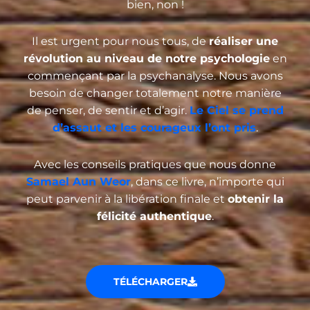
bien, non !
Il est urgent pour nous tous, de
réaliser une
révolution au niveau de notre psychologie
en
commençant par la psychanalyse. Nous avons
besoin de changer totalement notre manière
de penser, de sentir et d’agir.
Le Ciel se prend
d’assaut et les courageux l’ont pris
.
Avec les conseils pratiques que nous donne
Samael Aun Weor
, dans ce livre, n’importe qui
peut parvenir à la libération finale et
obtenir la
félicité authentique
.
TÉLÉCHARGER